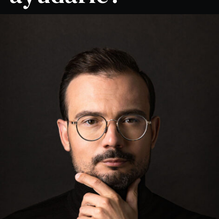
sistema inquisitivo en muchos países,
con un juez activo en la investigación de los
hechos;
derecho a un juicio justo (garantizado por
el CEDH), incluyendo defensa letrada,
derecho a ser oído y juicio público en plazo
razonable;
prohibición de doble enjuiciamiento por el
mismo hecho (non bis in idem);
derecho a recurrir condenas y penas ante
tribunales superiores.