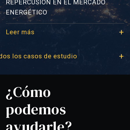
REPERCUSIÓN EN EL MERCADO
ciberdelincuencia (hackeo, fraude digital,
ENERGÉTICO
malware);
delitos medioambientales (vertidos ilegales,
Leer más
contaminación);
delitos contra la administración de justicia
dos los casos de estudio
(perjurio, desacato).
¿Cómo
podemos
ayudarle?