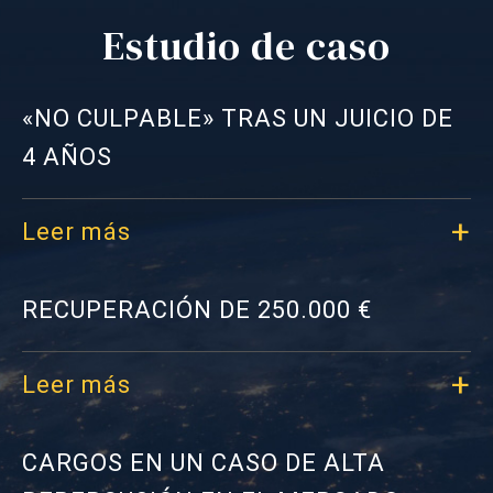
Estudio de caso
«NO CULPABLE» TRAS UN JUICIO DE
4 AÑOS
delitos violentos (homicidio, lesiones, agresión);
Leer más
delitos contra la propiedad (hurto, robo,
vandalismo);
RECUPERACIÓN DE 250.000 €
delitos económicos y financieros (fraude,
malversación, evasión fiscal, uso de información
Leer más
privilegiada);
delincuencia organizada (tráfico de drogas, trata
CARGOS EN UN CASO DE ALTA
de personas, blanqueo de capitales);