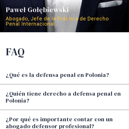
Paweł Gołębiewski
Abogado, Jefe de la Práctica de Derecho
Penal Internacional
FAQ
Derecho de la Unión Europea (cooperación
judicial y criminalidad transfronteriza);
Consejo de Europa (incluido el CEDH);
¿Qué es la defensa penal en Polonia?
Tribunal Europeo de Derechos Humanos.
¿Quién tiene derecho a defensa penal en
Polonia?
¿Por qué es importante contar con un
abogado defensor profesional?