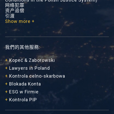
网络犯罪
资产追偿
引渡
Show more +
我們的其他服務:
+
Kopeć & Zaborowski
+
Lawyers in Poland
+
Kontrola celno-skarbowa
+
Blokada Konta
+
ESG w Firmie
+
Kontrola PIP